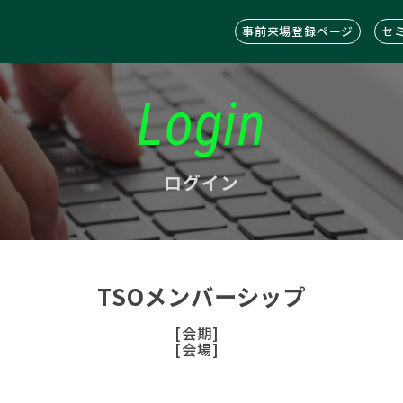
事前来場登録ページ
セ
Login
ログイン
TSOメンバーシップ
[会期]
[会場]