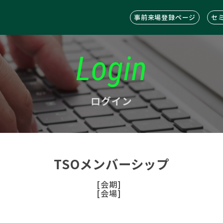
事前来場登録ページ
セ
Login
ログイン
TSOメンバーシップ
[会期]
[会場]