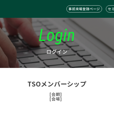
事前来場登録ページ
セ
Login
ログイン
TSOメンバーシップ
[会期]
[会場]