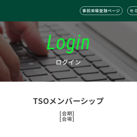
事前来場登録ページ
セ
Login
ログイン
TSOメンバーシップ
[会期]
[会場]