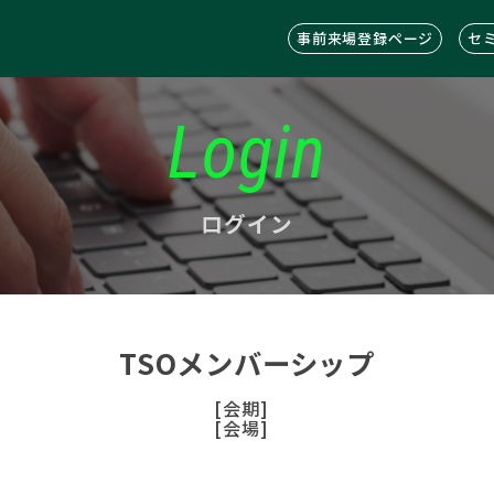
事前来場登録ページ
セ
Login
ログイン
TSOメンバーシップ
[会期]
[会場]