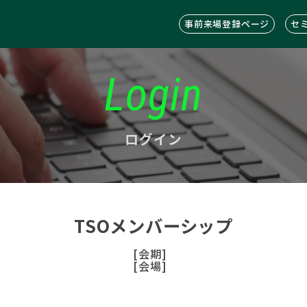
事前来場登録ページ
セ
Login
ログイン
TSOメンバーシップ
[会期]
[会場]