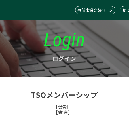
事前来場登録ページ
セ
Login
ログイン
TSOメンバーシップ
[会期]
[会場]