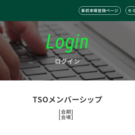
事前来場登録ページ
セ
Login
ログイン
TSOメンバーシップ
[会期]
[会場]