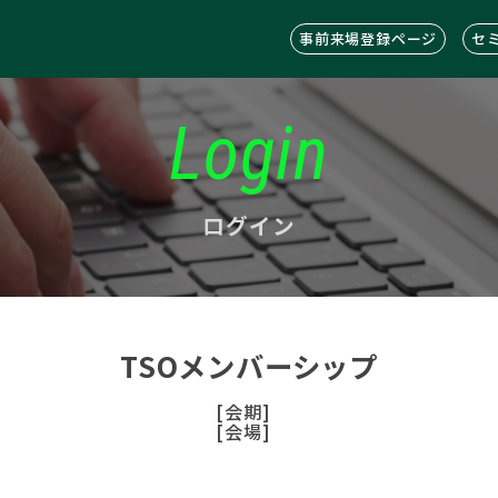
事前来場登録ページ
セ
Login
ログイン
TSOメンバーシップ
[会期]
[会場]