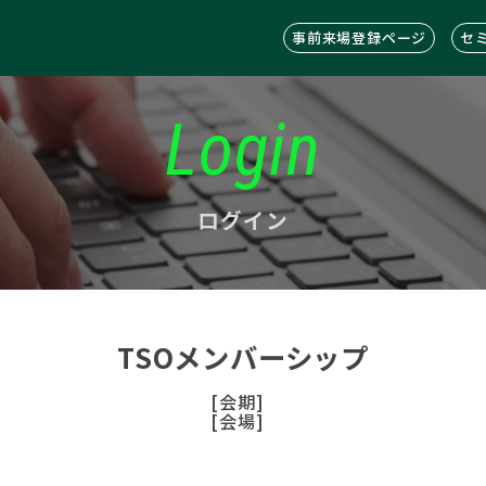
事前来場登録ページ
セ
Login
ログイン
TSOメンバーシップ
[会期]
[会場]