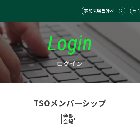
事前来場登録ページ
セ
Login
ログイン
TSOメンバーシップ
[会期]
[会場]