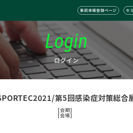
事前来場登録ページ
セ
Login
ログイン
SPORTEC2021/第5回感染症対策総合
[会期]
[会場]