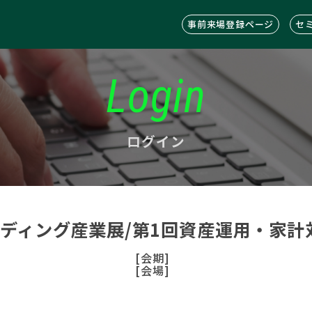
事前来場登録ページ
セ
Login
ログイン
ンディング産業展/第1回資産運用・家計
[会期]
[会場]