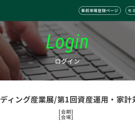
事前来場登録ページ
セ
Login
ログイン
ンディング産業展/第1回資産運用・家計
[会期]
[会場]