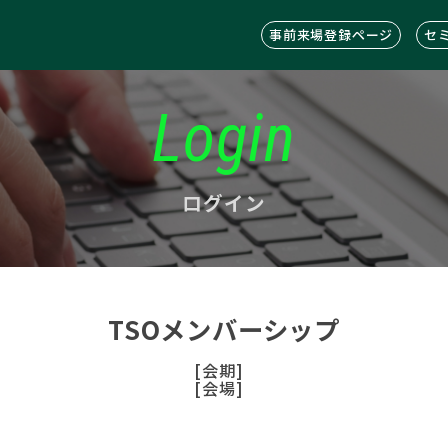
事前来場登録ページ
セ
Login
ログイン
TSOメンバーシップ
[会期]
[会場]