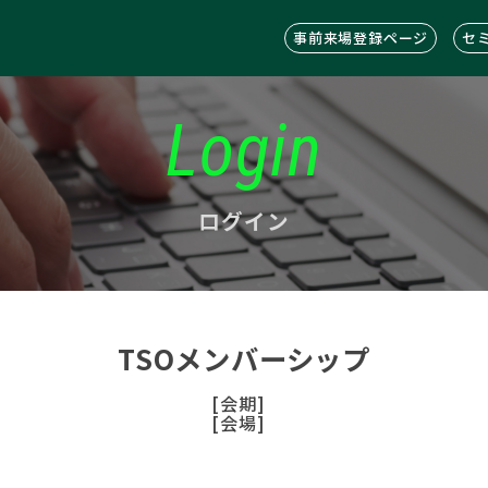
事前来場登録ページ
セ
Login
ログイン
TSOメンバーシップ
[会期]
[会場]