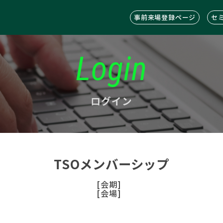
事前来場登録ページ
セ
Login
ログイン
TSOメンバーシップ
[会期]
[会場]