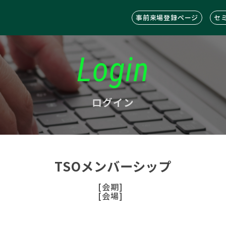
事前来場登録ページ
セ
Login
ログイン
TSOメンバーシップ
[会期]
[会場]