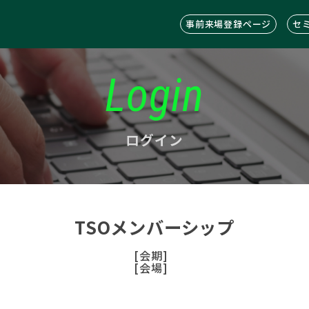
事前来場登録ページ
セ
Login
ログイン
TSOメンバーシップ
[会期]
[会場]