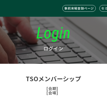
事前来場登録ページ
セ
Login
ログイン
TSOメンバーシップ
[会期]
[会場]