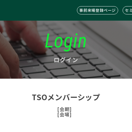
事前来場登録ページ
セ
Login
ログイン
TSOメンバーシップ
[会期]
[会場]