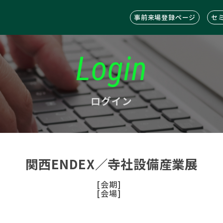
事前来場登録ページ
セ
Login
ログイン
関西ENDEX／寺社設備産業展
[会期]
[会場]