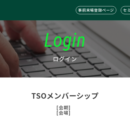
事前来場登録ページ
セ
Login
ログイン
TSOメンバーシップ
[会期]
[会場]