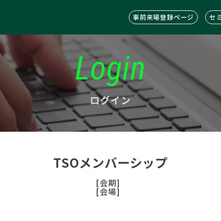
事前来場登録ページ
セ
Login
ログイン
TSOメンバーシップ
[会期]
[会場]