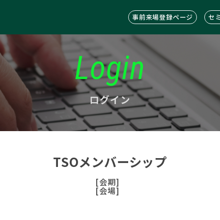
事前来場登録ページ
セ
Login
ログイン
TSOメンバーシップ
[会期]
[会場]