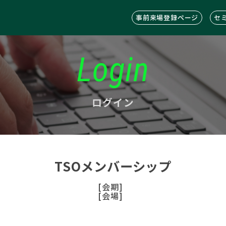
事前来場登録ページ
セ
Login
ログイン
TSOメンバーシップ
[会期]
[会場]