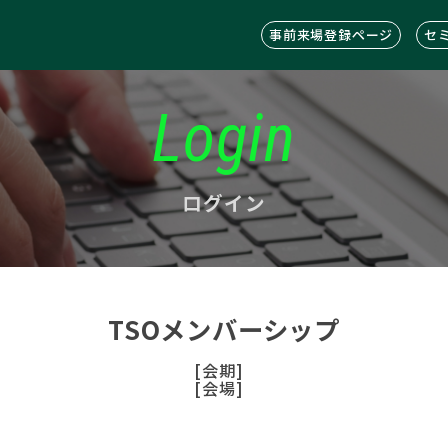
事前来場登録ページ
セ
Login
ログイン
TSOメンバーシップ
[会期]
[会場]