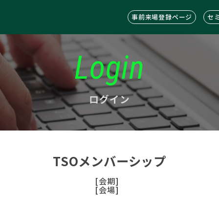
事前来場登録ページ
セ
Login
ログイン
TSOメンバーシップ
[会期]
[会場]