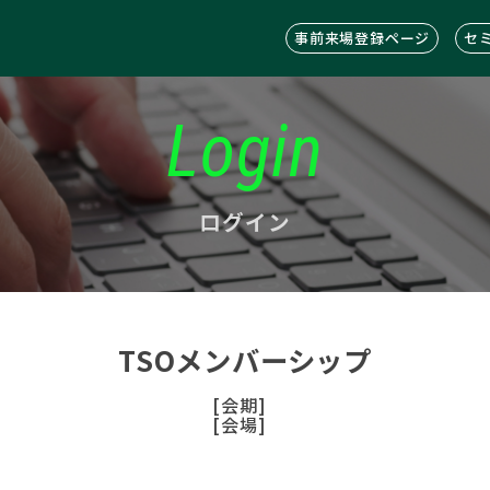
事前来場登録ページ
セ
Login
ログイン
TSOメンバーシップ
[会期]
[会場]