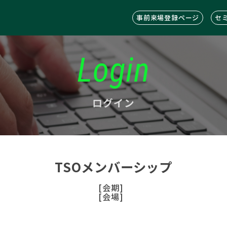
事前来場登録ページ
セ
Login
ログイン
TSOメンバーシップ
[会期]
[会場]