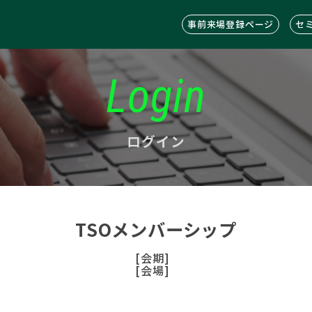
事前来場登録ページ
セ
Login
ログイン
TSOメンバーシップ
[会期]
[会場]