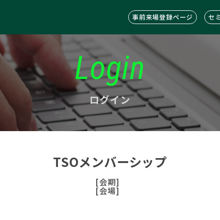
事前来場登録ページ
セ
Login
ログイン
TSOメンバーシップ
[会期]
[会場]