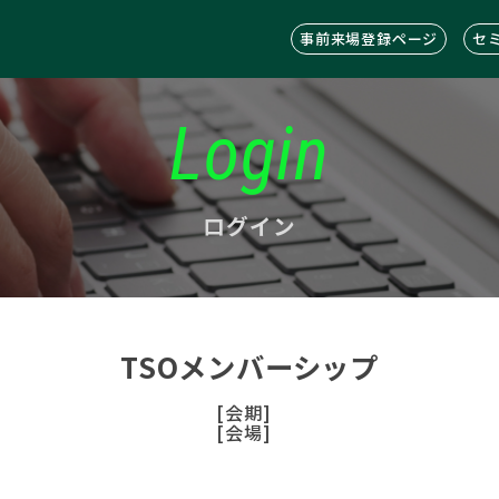
事前来場登録ページ
セ
Login
ログイン
TSOメンバーシップ
[会期]
[会場]