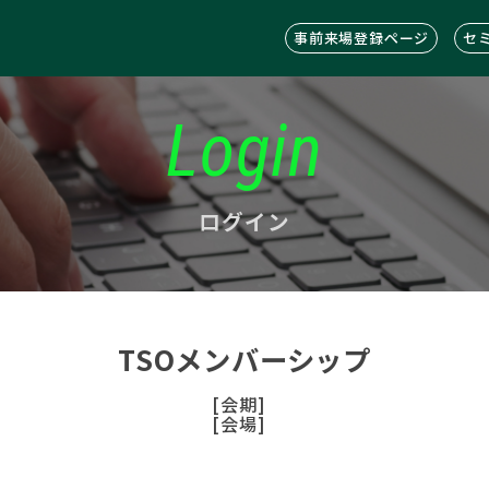
事前来場登録ページ
セ
Login
ログイン
TSOメンバーシップ
[会期]
[会場]