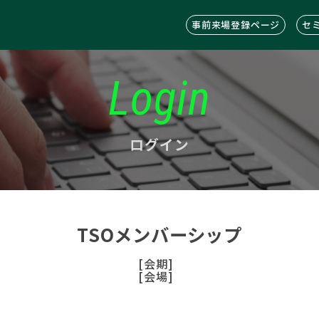
事前来場登録ページ
セ
Login
ログイン
TSOメンバーシップ
[会期]
[会場]