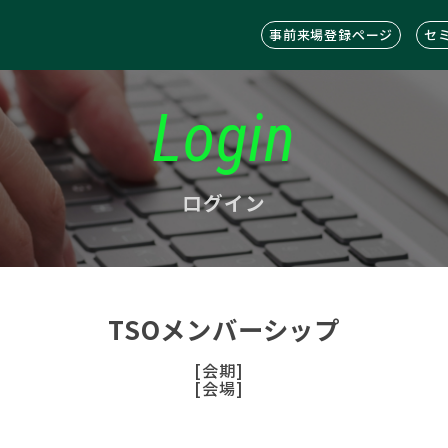
事前来場登録ページ
セ
Login
ログイン
TSOメンバーシップ
[会期]
[会場]