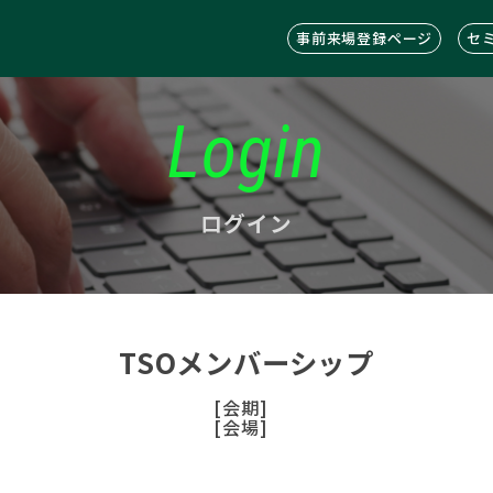
事前来場登録ページ
セ
Login
ログイン
TSOメンバーシップ
[会期]
[会場]