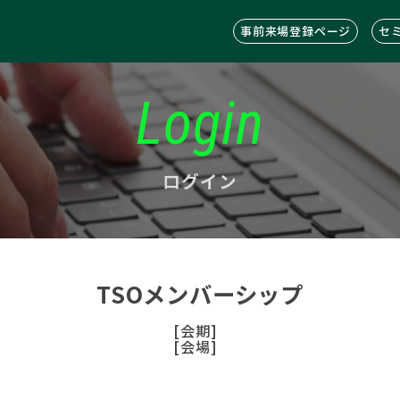
事前来場登録ページ
セ
Login
ログイン
TSOメンバーシップ
[会期]
[会場]