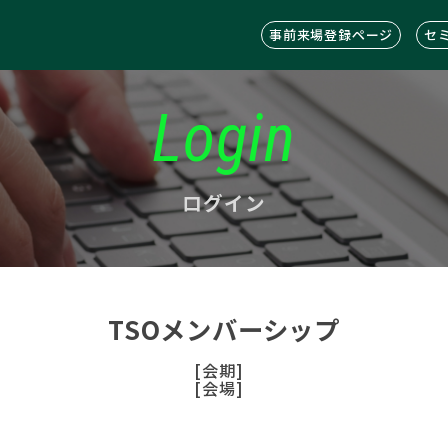
事前来場登録ページ
セ
Login
ログイン
TSOメンバーシップ
[会期]
[会場]