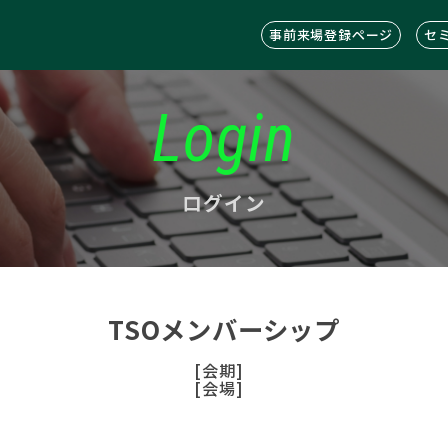
事前来場登録ページ
セ
Login
ログイン
TSOメンバーシップ
[会期]
[会場]