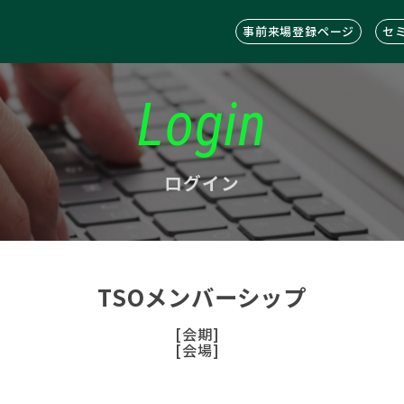
事前来場登録ページ
セ
Login
ログイン
TSOメンバーシップ
[会期]
[会場]