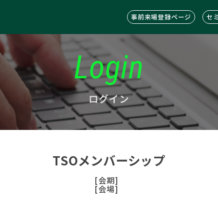
事前来場登録ページ
セ
Login
ログイン
TSOメンバーシップ
[会期]
[会場]