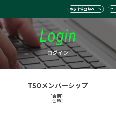
事前来場登録ページ
セ
Login
ログイン
TSOメンバーシップ
[会期]
[会場]