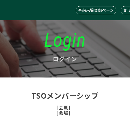
事前来場登録ページ
セ
Login
ログイン
TSOメンバーシップ
[会期]
[会場]