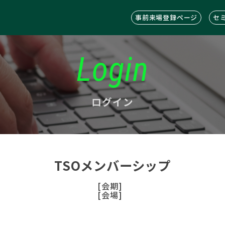
事前来場登録ページ
セ
Login
ログイン
TSOメンバーシップ
[会期]
[会場]