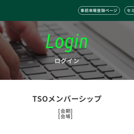
事前来場登録ページ
セ
Login
ログイン
TSOメンバーシップ
[会期]
[会場]