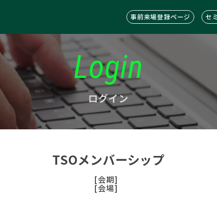
事前来場登録ページ
セ
Login
ログイン
TSOメンバーシップ
[会期]
[会場]