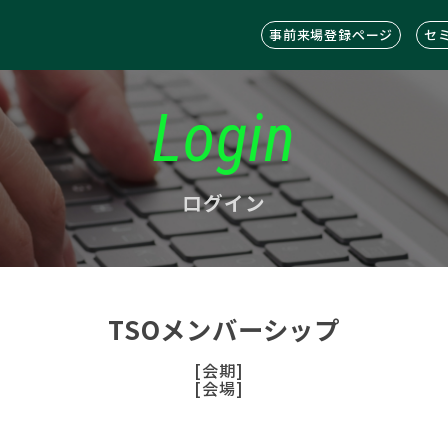
事前来場登録ページ
セ
Login
ログイン
TSOメンバーシップ
[会期]
[会場]