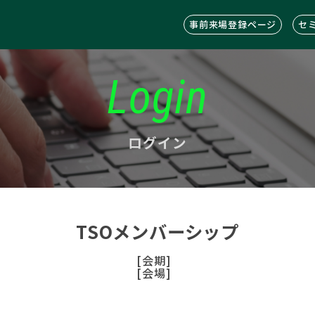
事前来場登録ページ
セ
Login
ログイン
TSOメンバーシップ
[会期]
[会場]