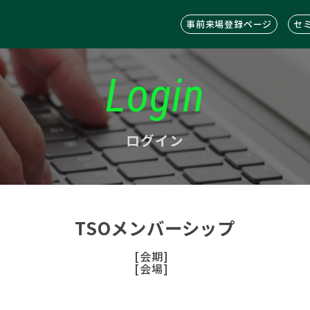
事前来場登録ページ
セ
Login
ログイン
TSOメンバーシップ
[会期]
[会場]